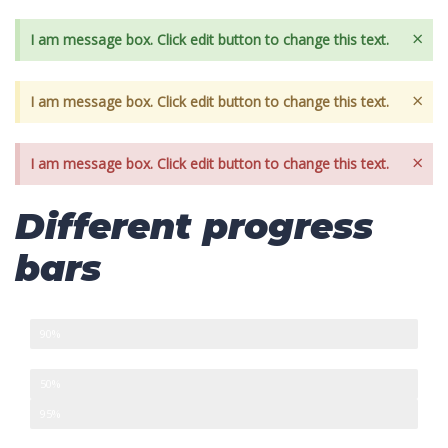
×
I am message box. Click edit button to change this text.
×
I am message box. Click edit button to change this text.
×
I am message box. Click edit button to change this text.
Different progress
bars
Development
90%
Design
50%
Management
95%