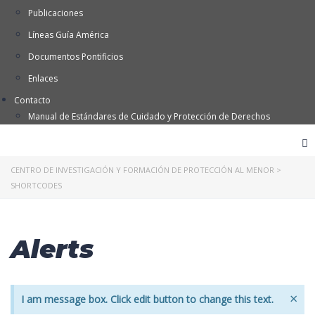
Publicaciones
Líneas Guía América
Documentos Pontificios
Enlaces
Contacto
Manual de Estándares de Cuidado y Protección de Derechos
CENTRO DE INVESTIGACIÓN Y FORMACIÓN DE PROTECCIÓN AL MENOR
>
SHORTCODES
Alerts
×
I am message box. Click edit button to change this text.