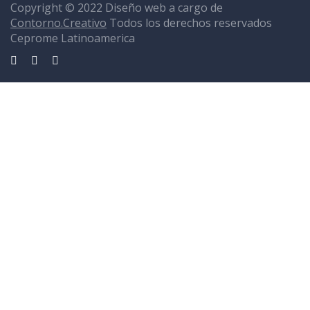
Copyright © 2022 Diseño web a cargo de
Contorno.Creativo
Todos los derechos reservados
Ceprome Latinoamerica
Sign In
La contraseña debe tener un mínimo de 8 caracteres de números y
letras, y contener al menos 1 letra mayúscula