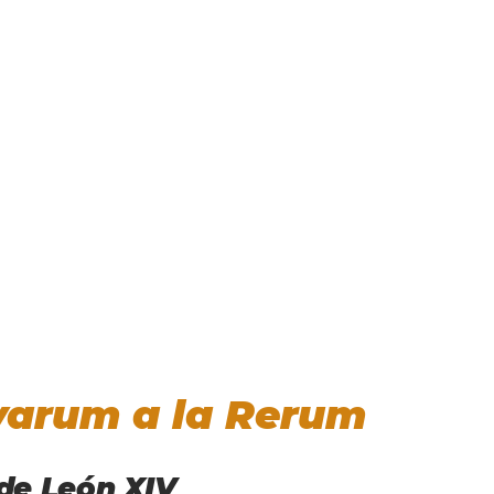
varum a la Rerum
 de León XIV