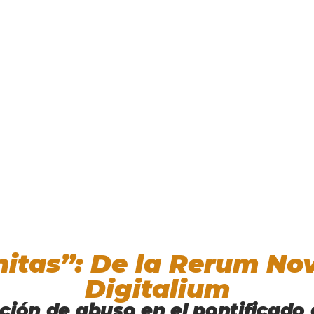
itas”: De la Rerum No
Digitalium
ción de abuso en el pontificado