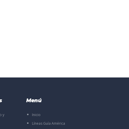
s
Menú
o y
Inicio
Líneas Guía América