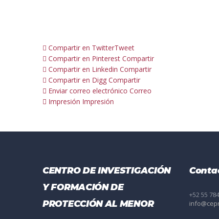
Compartir en Twitter
Tweet
Compartir en Pinterest
Compartir
Compartir en Linkedin
Compartir
Compartir en Digg
Compartir
Enviar correo electrónico
Correo
Impresión
Impresión
CENTRO DE INVESTIGACIÓN
Conta
Y FORMACIÓN DE
+52 55 78
PROTECCIÓN AL MENOR
info@cep