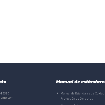
cto
Manual de estándare
44 5330
Manual de Estándares de Cuidad
rome.com
Protección de Derechos