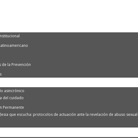
nstitucional
Latinoamericano
 de la Prevención
s
o asincrónico
ra del cuidado
n Permanente
lesia que escucha: protocolos de actuación ante la revelación de abuso sexual e