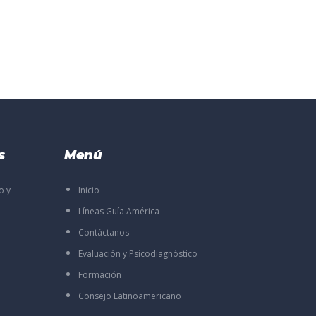
s
Menú
o y
Inicio
Líneas Guía América
Contáctanos
Evaluación y Psicodiagnóstico
Formación
Consejo Latinoamericano