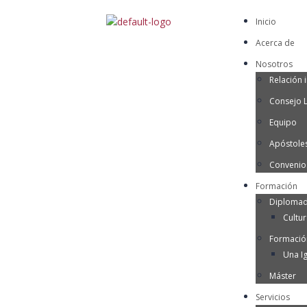
Inicio
Acerca de
Nosotros
Relación i
Consejo 
Equipo
Apóstoles
Convenio
Formación
Diplomad
Cultu
Formació
Una Ig
Máster
Servicios