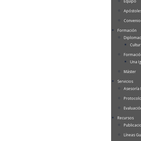
Equipo
Apóstoles
Convenio
Formación
Diplomad
Cultu
Formació
Una Ig
Máster
Servicios
Asesoría I
Protocol
Evaluació
Recursos
Publicaci
Líneas Gu