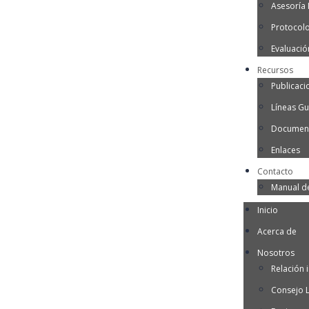
Asesoría I
Protocol
Evaluació
Recursos
Publicaci
Líneas Gu
Document
Enlaces
Contacto
Manual d
Inicio
Acerca de
Nosotros
Relación i
Consejo 