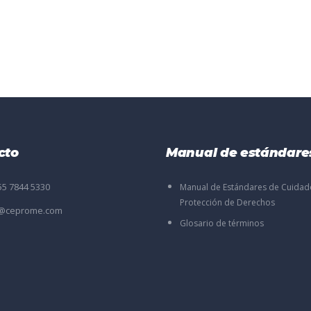
cto
Manual de estándare
55 7844 5330
Manual de Estándares de Cuidad
Protección de Derechos
o@ceprome.com
Glosario de términos