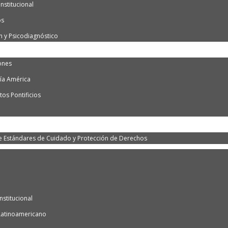
nstitucional
os
n y Psicodiagnóstico
ones
ía América
os Pontificios
e Estándares de Cuidado y Protección de Derechos
nstitucional
Latinoamericano