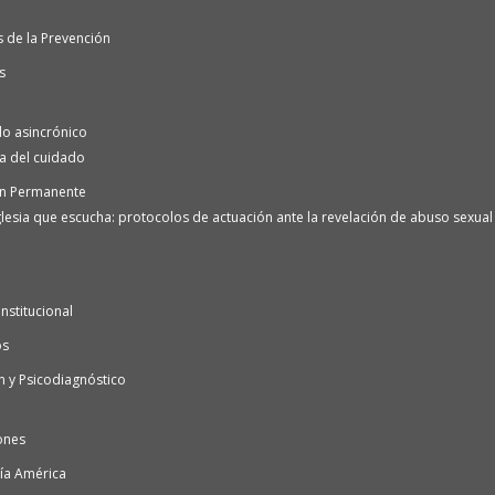
 de la Prevención
s
o asincrónico
ra del cuidado
n Permanente
lesia que escucha: protocolos de actuación ante la revelación de abuso sexual e
nstitucional
os
n y Psicodiagnóstico
ones
ía América