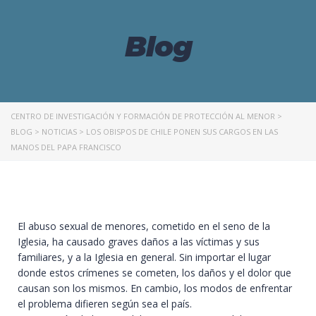
Blog
CENTRO DE INVESTIGACIÓN Y FORMACIÓN DE PROTECCIÓN AL MENOR
>
BLOG
>
NOTICIAS
>
LOS OBISPOS DE CHILE PONEN SUS CARGOS EN LAS
MANOS DEL PAPA FRANCISCO
El
abuso sexual
de menores, cometido en el seno de la
Iglesia, ha causado graves daños a las víctimas y sus
familiares, y a la Iglesia en general. Sin importar el lugar
donde estos crímenes se cometen, los daños y el dolor que
causan son los mismos. En cambio, los modos de enfrentar
el problema difieren según sea el país.