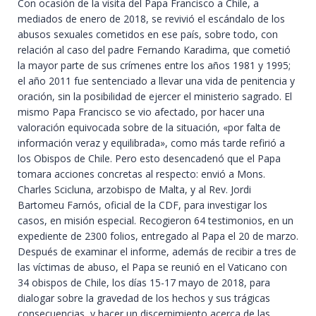
Con ocasión de la visita del Papa Francisco a Chile, a
mediados de enero de 2018, se revivió el escándalo de los
abusos sexuales cometidos en ese país, sobre todo, con
relación al caso del padre Fernando Karadima, que cometió
la mayor parte de sus crímenes entre los años 1981 y 1995;
el año 2011 fue sentenciado a llevar una vida de penitencia y
oración, sin la posibilidad de ejercer el ministerio sagrado. El
mismo Papa Francisco se vio afectado, por hacer una
valoración equivocada sobre de la situación, «por falta de
información veraz y equilibrada», como más tarde refirió a
los Obispos de Chile. Pero esto desencadenó que el Papa
tomara acciones concretas al respecto: envió a Mons.
Charles Scicluna, arzobispo de Malta, y al Rev. Jordi
Bartomeu Farnós, oficial de la CDF, para investigar los
casos, en misión especial. Recogieron 64 testimonios, en un
expediente de 2300 folios, entregado al Papa el 20 de marzo.
Después de examinar el informe, además de recibir a tres de
las víctimas de abuso, el Papa se reunió en el Vaticano con
34 obispos de Chile, los días 15-17 mayo de 2018, para
dialogar sobre la gravedad de los hechos y sus trágicas
consecuencias, y hacer un discernimiento acerca de las