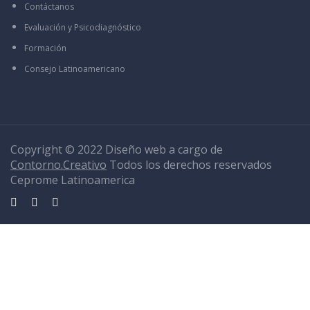
Contáctanos
Evaluación y Psicodiagnóstico
Formación
Consejo Latinoamericano
Copyright © 2022 Diseño web a cargo de
Contorno.Creativo
Todos los derechos reservados
Ceprome Latinoamerica
Sign In