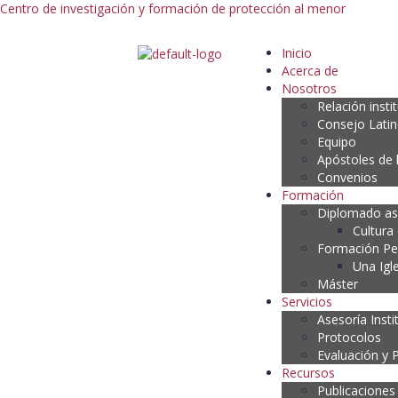
Centro de investigación y formación de protección al menor
Inicio
Acerca de
Nosotros
Relación insti
Consejo Lati
Equipo
Apóstoles de 
Convenios
Formación
Diplomado as
Cultura
Formación P
Una Igl
Máster
Servicios
Asesoría Insti
Protocolos
Evaluación y 
Recursos
Publicaciones