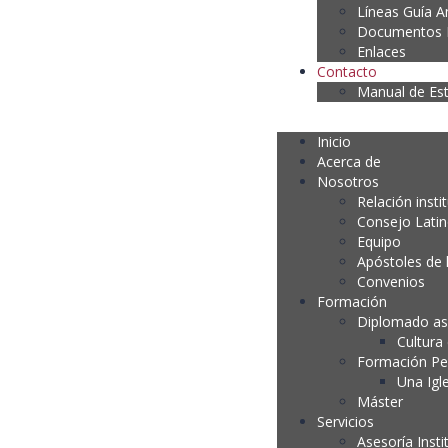
Líneas Guía A
Documentos P
Enlaces
Contacto
Manual de Es
Inicio
Acerca de
Nosotros
Relación insti
Consejo Lati
Equipo
Apóstoles de 
Convenios
Formación
Diplomado as
Cultura
Formación P
Una Igl
Máster
Servicios
Asesoría Insti