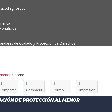
Psicodiagnóstico
mérica
ontificios
tándares de Cuidado y Protección de Derechos
l menor
>
home
Compartir
Compartir
Correo
Impresión
ACIÓN DE PROTECCIÓN AL MENOR