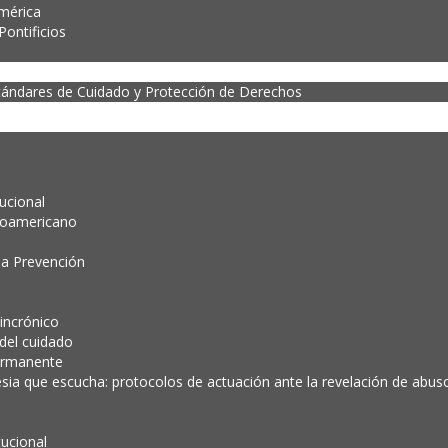
mérica
ontificios
tándares de Cuidado y Protección de Derechos
tucional
noamericano
la Prevención
incrónico
 del cuidado
ermanente
esia que escucha: protocolos de actuación ante la revelación de abuso 
tucional