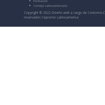
Formación
Consejo Latinoamericano
Copyright © 2022 Diseño web a cargo de
Contorno.C
reservados Ceprome Latinoamerica
Sign In
La contraseña debe tener un mínimo de 8 c
I want to sign up as instructor
Recordarme
Sign In
Registro