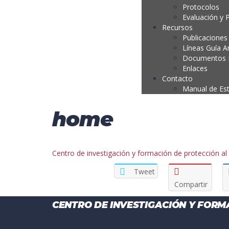
Protocolos
Evaluación y 
Recursos
Publicaciones
Líneas Guía A
Documentos P
Enlaces
Contacto
Manual de Es
home
Centro de investigación y formación de protección a
Tweet
Compartir
CENTRO DE INVESTIGACIÓN Y FORM