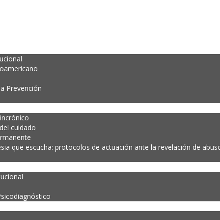
tucional
noamericano
la Prevención
incrónico
 del cuidado
ermanente
esia que escucha: protocolos de actuación ante la revelación de abuso 
tucional
Psicodiagnóstico