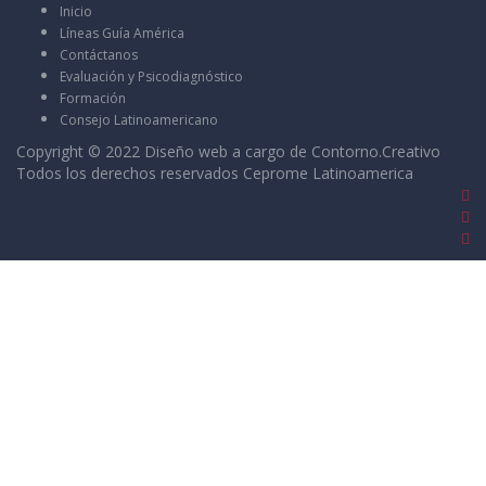
Inicio
Líneas Guía América
Contáctanos
Evaluación y Psicodiagnóstico
Formación
Consejo Latinoamericano
Copyright © 2022 Diseño web a cargo de
Contorno.Creativo
Todos los derechos reservados Ceprome Latinoamerica
Sign In
La contraseña debe tener un mínimo de 8
caracteres de números y letras, y contener al menos 1 letra
mayúscula