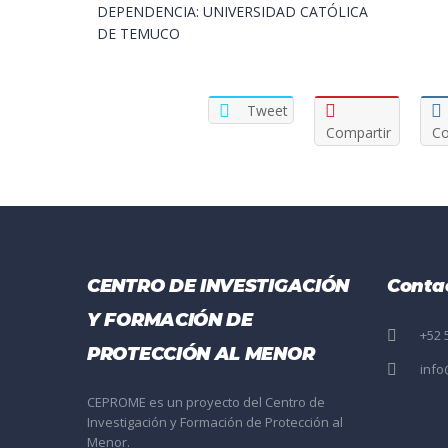
DEPENDENCIA: UNIVERSIDAD CATÓLICA
DE TEMUCO
Tweet
Compartir
Co
CENTRO DE INVESTIGACIÓN
Conta
Y FORMACIÓN DE
+52 
PROTECCIÓN AL MENOR
inf
CEPROME es un proyecto del Centro de
Investigación y Formación de Protección al
Menor.