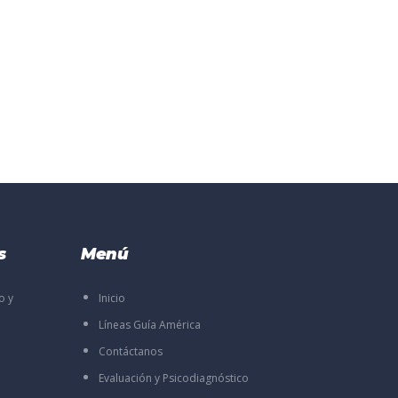
s
Menú
o y
Inicio
Líneas Guía América
Contáctanos
Evaluación y Psicodiagnóstico