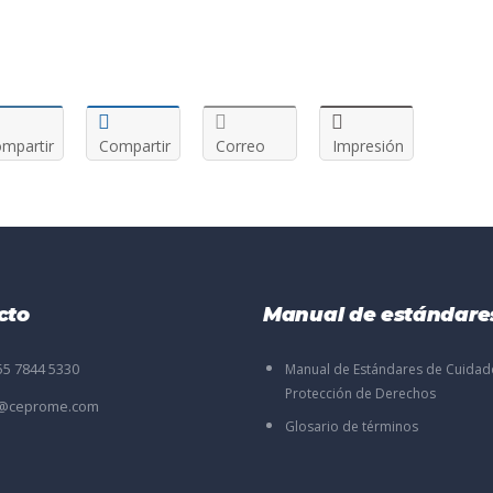
mpartir
Compartir
Correo
Impresión
cto
Manual de estándare
55 7844 5330
Manual de Estándares de Cuidad
Protección de Derechos
o@ceprome.com
Glosario de términos