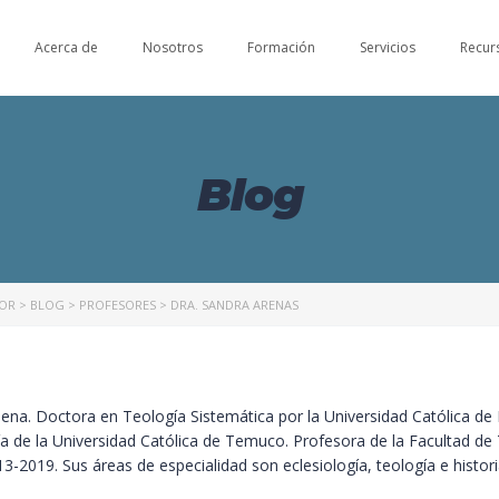
Acerca de
Nosotros
Formación
Servicios
Recur
Blog
NOR
>
BLOG
>
PROFESORES
>
DRA. SANDRA ARENAS
ilena. Doctora en Teología Sistemática por la Universidad Católica de
ía de la Universidad Católica de Temuco. Profesora de la Facultad de T
3-2019. Sus áreas de especialidad son eclesiología, teología e histori