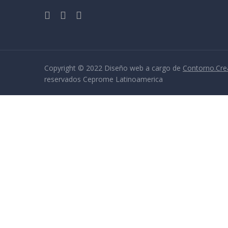
Copyright © 2022 Diseño web a cargo de
Contorno.Cre
reservados Ceprome Latinoamerica
Sign In
La contraseña debe tener un mínimo de 8 caracteres de números y le