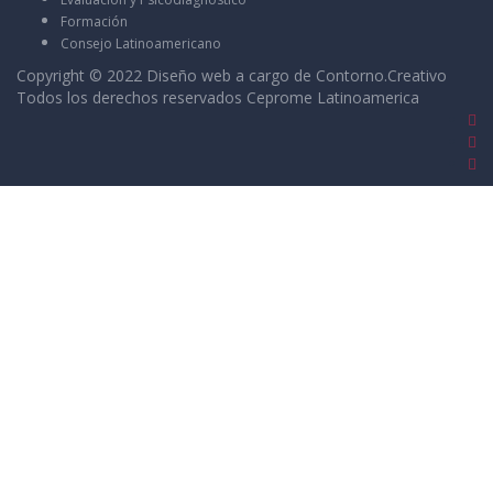
Formación
Consejo Latinoamericano
Copyright © 2022 Diseño web a cargo de
Contorno.Creativo
Todos los derechos reservados Ceprome Latinoamerica
Sign In
La contraseña debe tener un mínimo de 8
caracteres de números y letras, y contener al menos 1 letra
mayúscula
I want to sign up as instructor