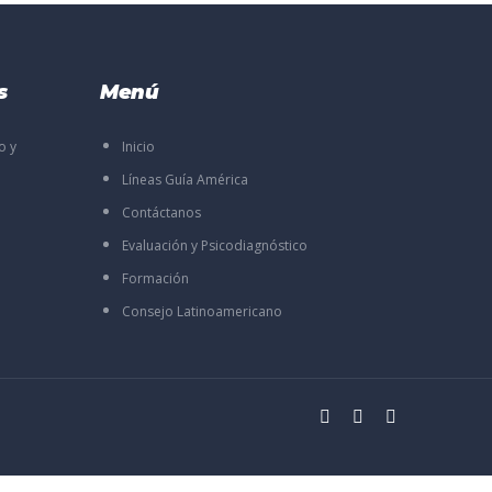
s
Menú
o y
Inicio
Líneas Guía América
Contáctanos
Evaluación y Psicodiagnóstico
Formación
Consejo Latinoamericano