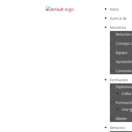
Inicio
Acerca de
Nosotros
Relación i
Consejo 
Equipo
Apóstoles
Convenio
Formación
Diplomad
Cultu
Formació
Una Ig
Máster
Servicios