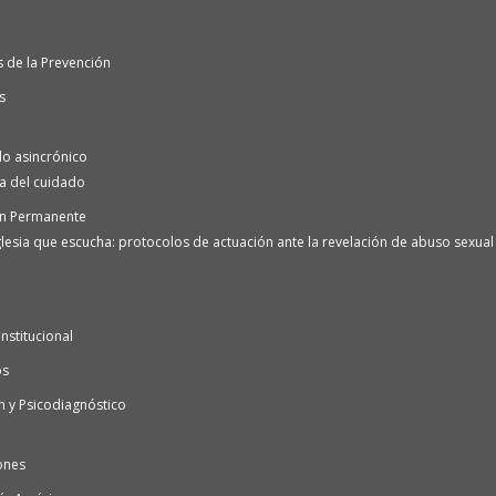
 de la Prevención
s
o asincrónico
ra del cuidado
n Permanente
lesia que escucha: protocolos de actuación ante la revelación de abuso sexual e
nstitucional
os
n y Psicodiagnóstico
ones