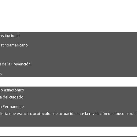
nstitucional
Latinoamericano
 de la Prevención
s
o asincrónico
ra del cuidado
n Permanente
lesia que escucha: protocolos de actuación ante la revelación de abuso sexual e