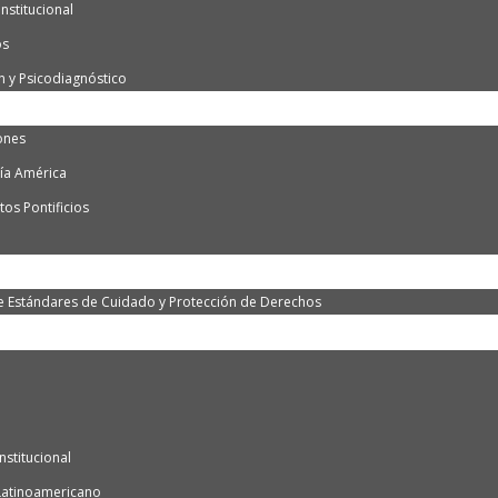
nstitucional
os
n y Psicodiagnóstico
ones
ía América
os Pontificios
e Estándares de Cuidado y Protección de Derechos
nstitucional
Latinoamericano