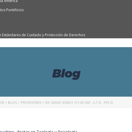
ía América
os Pontificios
e Estándares de Cuidado y Protección de Derechos
Blog
NOR
>
BLOG
>
PROFESORES
>
DR. DAVID SONGY O.F.M.CAP., S.T.D., PSY.D.
puchino, doctor en Teología y Psicología.