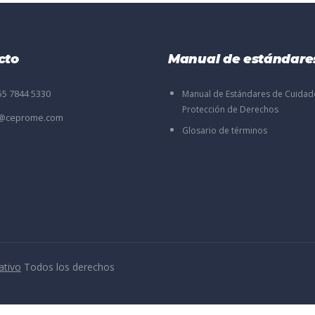
cto
Manual de estándare
55 7844 5330
Manual de Estándares de Cuidad
Protección de Derechos
o@ceprome.com
Glosario de términos
ativo
Todos los derechos