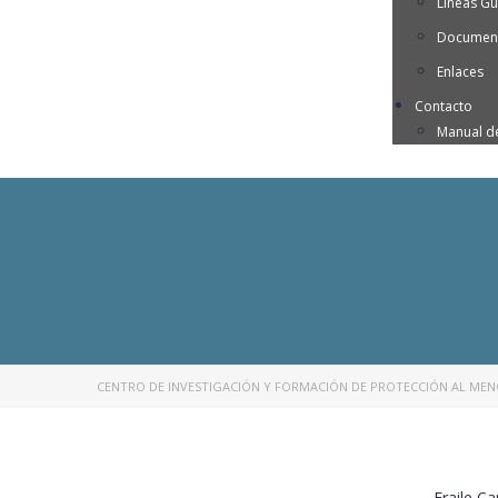
Líneas Gu
Document
Enlaces
Contacto
Manual d
CENTRO DE INVESTIGACIÓN Y FORMACIÓN DE PROTECCIÓN AL ME
Fraile Ca