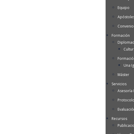
Equipo
Apóstoles
Convenio
Formación
Diplomad
Cultu
Formació
Una Ig
Máster
Servicios
Asesoría I
Protocol
Evaluació
Recursos
Publicaci