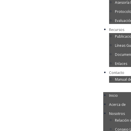
Asesoría I
Protocol
Evaluació
Recursos
Publicaci
Líneas Gu
Document
Enlaces
Contacto
Manual d
Inicio
Acerca de
Nosotros
Relación i
Consejo 