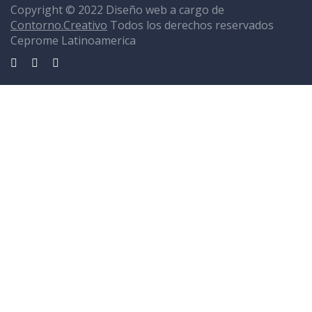
Copyright © 2022 Diseño web a cargo de
Contorno.Creativo
Todos los derechos reservados
Ceprome Latinoamerica
Sign In
La contraseña debe tener un mínimo de 8 caracteres de números y
letras, y contener al menos 1 letra mayúscula