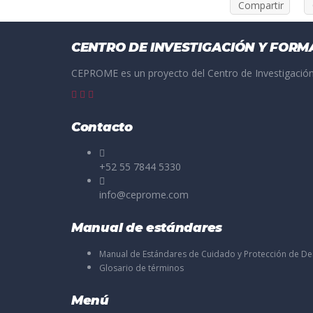
Compartir
CENTRO DE INVESTIGACIÓN Y FORM
CEPROME es un proyecto del Centro de Investigación
Contacto
+52 55 7844 5330
info@ceprome.com
Manual de estándares
Manual de Estándares de Cuidado y Protección de D
Glosario de términos
Menú