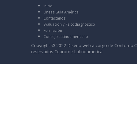
Inicio
Líneas Guía América
Contáctanos
Evaluación y Psicodiagnóstico
Formación
Consejo Latinoamericano
Copyright © 2022 Diseño web a cargo de
Contorno.C
reservados Ceprome Latinoamerica
Sign In
La contraseña debe tener un mínimo de 8 c
I want to sign up as instructor