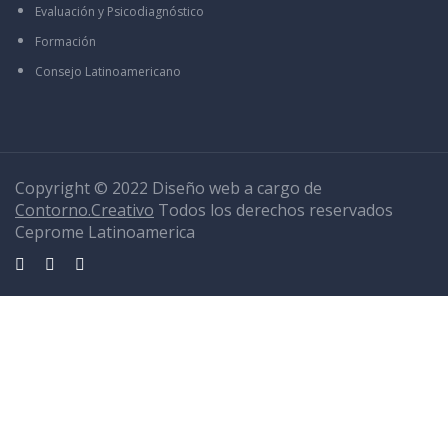
Evaluación y Psicodiagnóstico
Formación
Consejo Latinoamericano
Copyright © 2022 Diseño web a cargo de
Contorno.Creativo
Todos los derechos reservados
Ceprome Latinoamerica
Sign In