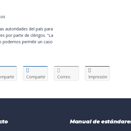
sos
as autoridades del país para
s por parte de clérigos. “La
 no podemos permitir un caso
mpartir
Compartir
Correo
Impresión
cto
Manual de estándare