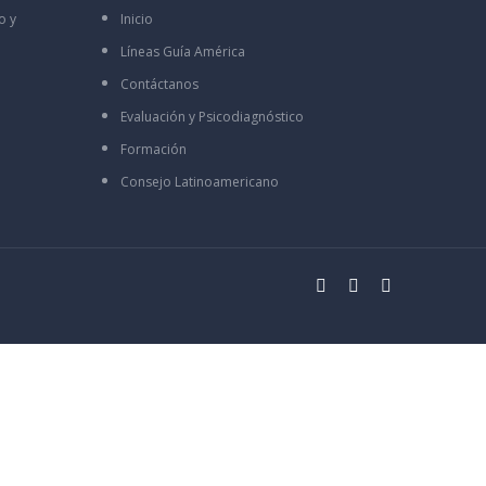
o y
Inicio
Líneas Guía América
Contáctanos
Evaluación y Psicodiagnóstico
Formación
Consejo Latinoamericano