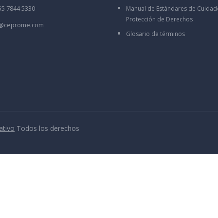
55 7844 5330
Manual de Estándares de Cuidad
Protección de Derechos
o@ceprome.com
Glosario de términos
ativo
Todos los derechos