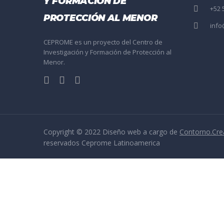
Y FORMACIÓN DE
+52 
PROTECCIÓN AL MENOR
inf
CEPROME es un proyecto del Centro de
Investigación y Formación de Protección al
Menor.
Copyright © 2022 Diseño web a cargo de
Contorno.Cre
reservados Ceprome Latinoamerica
Sign In