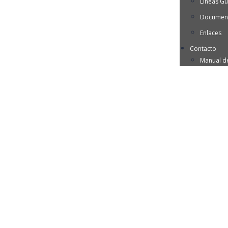
Líneas Gu
Document
Enlaces
Contacto
Manual d