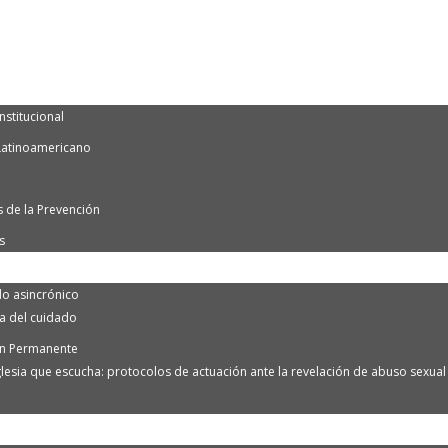
nstitucional
Latinoamericano
 de la Prevención
s
o asincrónico
ra del cuidado
n Permanente
lesia que escucha: protocolos de actuación ante la revelación de abuso sexual e