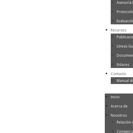
Asesoría I
Protocol
Evaluació
Recursos
Publicaci
Líneas Gu
Document
Enlaces
Contacto
Manual d
Inicio
Acerca de
Nosotros
Relación i
Consejo 