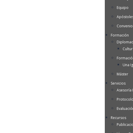
Equipo
Apóstoles
Convenio
Formación
Diplomad
Cultu
Formació
Una Ig
Máster
Servicios
Asesoría I
Protocol
Evaluació
Recursos
Publicaci