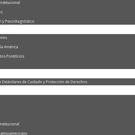
nstitucional
os
n y Psicodiagnóstico
ones
ía América
os Pontificios
e Estándares de Cuidado y Protección de Derechos
nstitucional
Latinoamericano