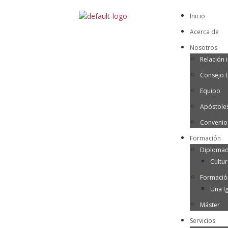
Inicio
Acerca de
Nosotros
Relación i
Consejo 
Equipo
Apóstoles
Convenio
Formación
Diplomad
Cultu
Formació
Una Ig
Máster
Servicios