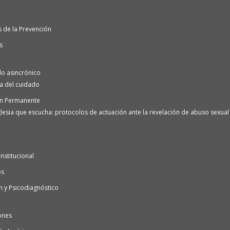
 de la Prevención
s
o asincrónico
ra del cuidado
n Permanente
lesia que escucha: protocolos de actuación ante la revelación de abuso sexual e
nstitucional
os
n y Psicodiagnóstico
ones