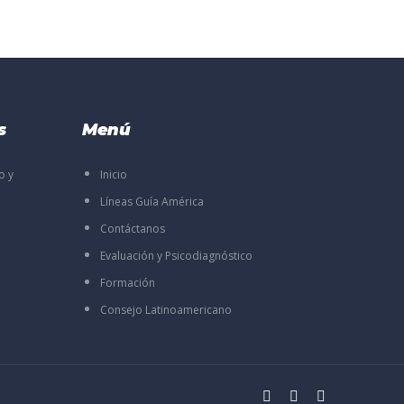
s
Menú
o y
Inicio
Líneas Guía América
Contáctanos
Evaluación y Psicodiagnóstico
Formación
Consejo Latinoamericano