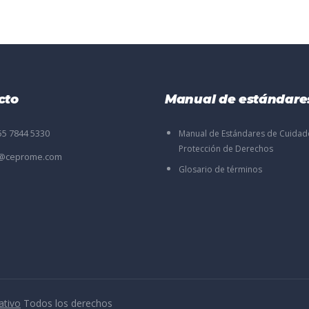
cto
Manual de estándare
55 7844 5330
Manual de Estándares de Cuidad
Protección de Derechos
o@ceprome.com
Glosario de términos
ativo
Todos los derechos