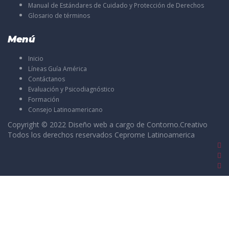
Manual de Estándares de Cuidado y Protección de Derechos
Glosario de términos
Menú
Inicio
Líneas Guía América
Contáctanos
Evaluación y Psicodiagnóstico
Formación
Consejo Latinoamericano
Copyright © 2022 Diseño web a cargo de
Contorno.Creativo
Todos los derechos reservados Ceprome Latinoamerica
Sign In