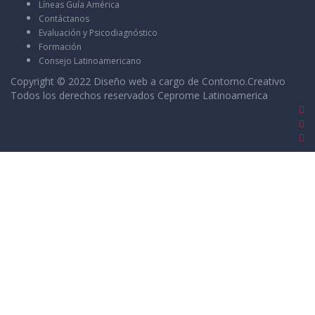
Líneas Guía América
Contáctanos
Evaluación y Psicodiagnóstico
Formación
Consejo Latinoamericano
Copyright © 2022 Diseño web a cargo de
Contorno.Creativo
Todos los derechos reservados Ceprome Latinoamerica
Sign In
La contraseña debe tener un mínimo de 8
caracteres de números y letras, y contener al menos 1 letra
mayúscula